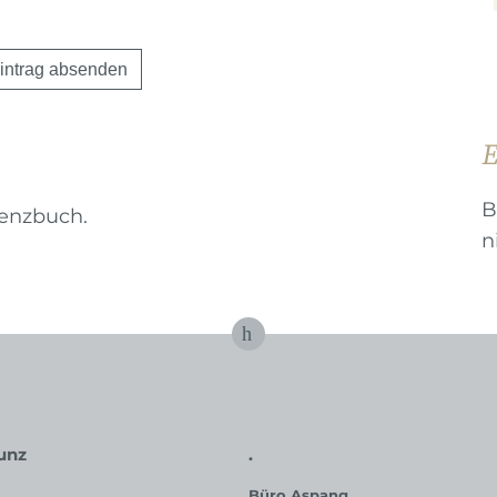
E
B
lenzbuch.
n
unz
.
Büro Aspang