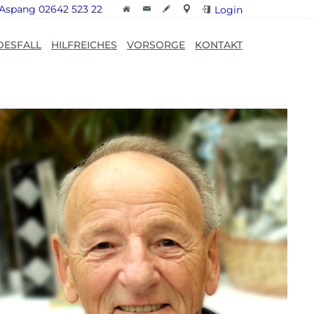
Aspang 02642 523 22
Login
DESFALL
HILFREICHES
VORSORGE
KONTAKT