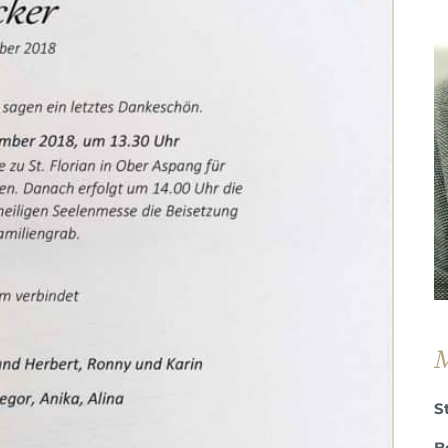
M
S
B